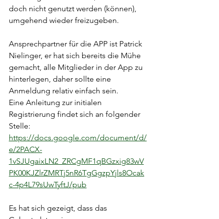
doch nicht genutzt werden (können), 
umgehend wieder freizugeben. 
Ansprechpartner für die APP ist Patrick 
Nielinger, er hat sich bereits die Mühe 
gemacht, alle Mitglieder in der App zu 
hinterlegen, daher sollte eine 
Anmeldung relativ einfach sein.
Eine Anleitung zur initialen 
Registrierung findet sich an folgender 
Stelle:
https://docs.google.com/document/d/
e/2PACX-
1vSJUgaixLN2_ZRCgMF1qBGzxig83wV
PK00KJZlrZMRTj5nR6TgGgzpYjls8Ocak
c-4p4L79sUwTyftJ/pub
Es hat sich gezeigt, dass das 