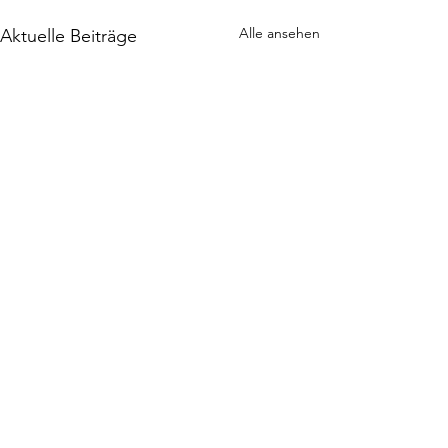
Alle ansehen
Aktuelle Beiträge
Ihr habt Interesse am TC Grävingholz
e.V.?