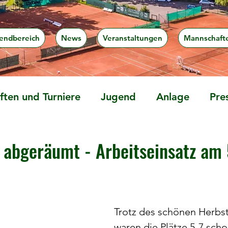
endbereich
News
Veranstaltungen
Mannschaft
ten und Turniere
Jugend
Anlage
Pre
e abgeräumt - Arbeitseinsatz am 
Trotz des schönen Herbst
waren die Plätze 5-7 scho