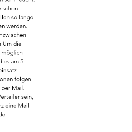
e schon 
ollen so lange 
en werden. 
nzwischen 
n Um die 
 möglich 
 es am 5. 
insatz 
onen folgen 
 per Mail. 
erteiler sein, 
rz eine Mail 
de