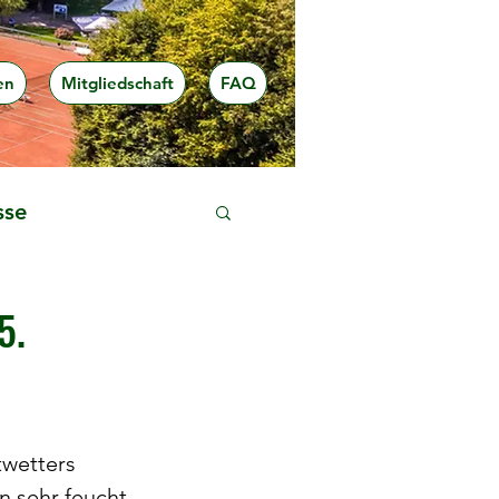
en
Mitgliedschaft
FAQ
sse
5.
wetters 
n sehr feucht. 