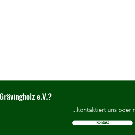
Grävingholz e.V.?
...kontaktiert uns oder
Kontakt
Wir sind Teil der Titelgeschichte
Ruhr 