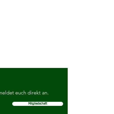
 meldet euch direkt an.
Mitgliedschaft
Nachrichten vom 5. März