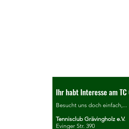
Ihr habt Interesse am TC 
Besucht uns doch einfach,...
Tennisclub Grävingholz e.V.
TCG Kibaz Aktionstag -
Evinger Str. 390