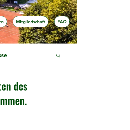
en
Mitgliedschaft
FAQ
sse
ten des
sammen.