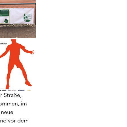
 Straße, 
enommen, im 
 neue 
end vor dem 