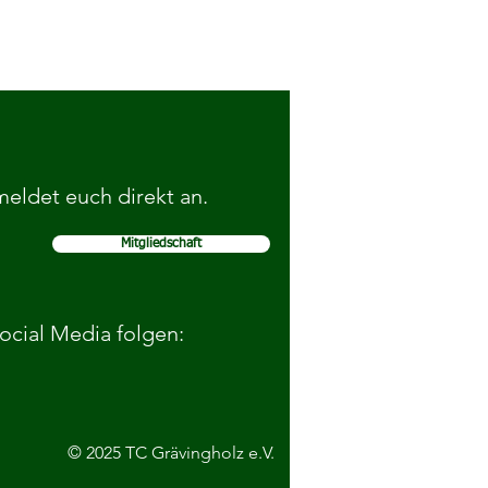
 meldet euch direkt an.
Mitgliedschaft
rfolgreich bei den
dkreismeisterschaften
Social Media folgen:
© 2025 TC Grävingholz e.V.