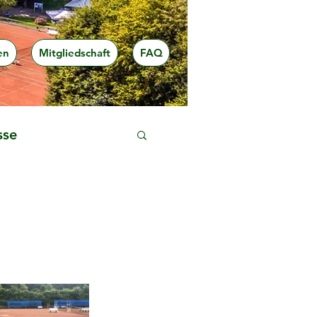
en
Mitgliedschaft
FAQ
sse