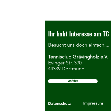
Ihr habt Interesse am TC 
Besucht uns doch einfach,...
Tennisclub Grävingholz e.V.
Infoveranstaltung
Evinger Str. 390
44339 Dortmund
Jugendmannschaftsspiele 2026
Anfahrt
Impressum
Datenschutz