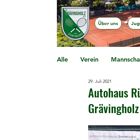
Über uns
Jug
Alle
Verein
Mannschaf
29. Juli 2021
Präventionsangebote
Autohaus R
Grävingholz