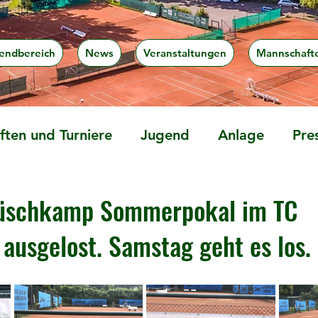
endbereich
News
Veranstaltungen
Mannschaft
ten und Turniere
Jugend
Anlage
Pre
üschkamp Sommerpokal im TC
 ausgelost. Samstag geht es los.