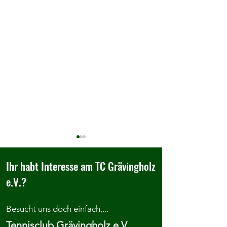
Ihr habt Interesse am TC Grävingholz
e.V.?
Besucht uns doch einfach,...
Herzlich Willkommen im TC
Wir belohnen gute
Tennisclub Grävingholz e.V.