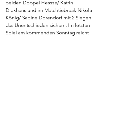
beiden Doppel Hessse/ Katrin 
Diekhans und im Matchtiebreak Nikola 
König/ Sabine Dorendorf mit 2 Siegen 
das Unentschieden sichern. Im letzten 
Spiel am kommenden Sonntag reicht 
auch hier eine 2:4 Niederlage um die 
Klasse in jedem Fall zu sichern.
Alle ansehen
Aktuelle Beiträge