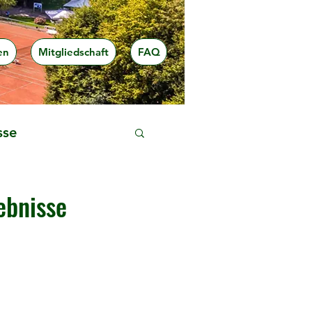
en
Mitgliedschaft
FAQ
sse
ebnisse