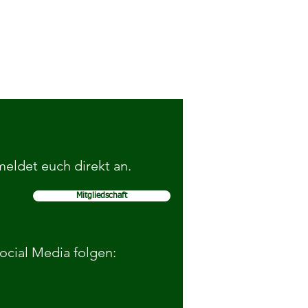
 meldet euch direkt an.
Mitgliedschaft
elohnen gute Sportnoten von
schülerinnen
Social Media folgen: