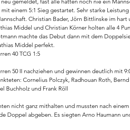
 neu gemeldet, fast alle hatten noch nie ein Mannsc
it einem 5:1 Sieg gestartet. Sehr starke Leistung
nnschaft. Christian Bader, Jörn Bittlinske im har
hias Middel und Christian Körner holten alle 4 Pun
trotmann machte das Debut dann mit dem Doppelsi
hias Middel perfekt. 
rren 40 TCG 1:5
rren 50 II nachziehen und gewinnen deutlich mit 9:
kteten: Cornelius Polczyk, Radhouan Roth, Bernd 
el Buchholz und Frank Röll
nten nicht ganz mithalten und mussten nach einem 
beide Doppel abgeben. Es siegten Arno Haumann und