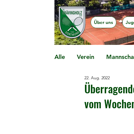
Über uns
Jug
Alle
Verein
Mannschaf
22. Aug. 2022
Präventionsangebote
Überragende
vom Woche