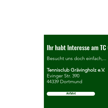
Ihr habt Interesse am TC 
Besucht uns doch einfach,...
Tennisclub Grävingholz e.V.
Seniorenkonkurrenzen der
Evinger Str. 390
44339 Dortmund
DortmundOpen ziehen zum TC
Grävingholz um
Anfahrt