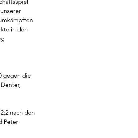
haftsspiel 
 unserer 
t umkämpften 
kte in den 
eg 
0 gegen die 
Denter, 
2:2 nach den 
 Peter 